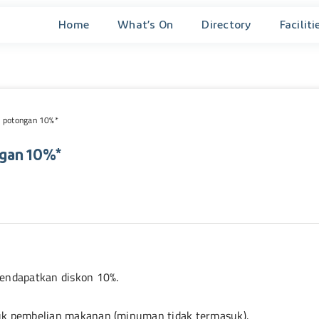
Home
What’s On
Directory
Faciliti
k potongan 10%*
ngan 10%*
endapatkan diskon 10%.
uk pembelian makanan (minuman tidak termasuk).