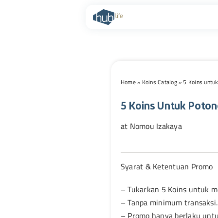
Skip
to
content
Home
»
Koins Catalog
»
5 Koins untu
5 Koins Untuk Poto
at Nomou Izakaya
Syarat & Ketentuan Promo
– Tukarkan 5 Koins untuk m
– Tanpa minimum transaksi.
– Promo hanya berlaku unt