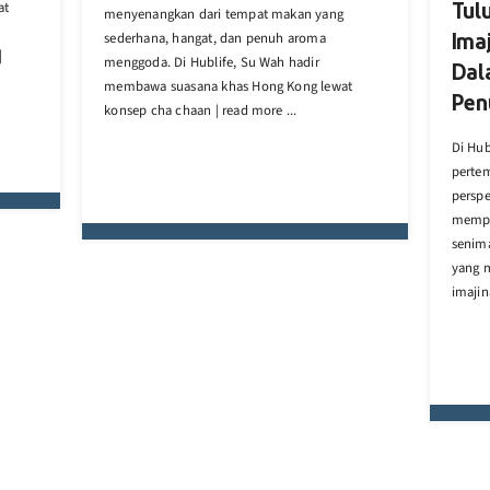
at
Tul
menyenangkan dari tempat makan yang
sederhana, hangat, dan penuh aroma
Imaj
|
menggoda. Di Hublife, Su Wah hadir
Dal
membawa suasana khas Hong Kong lewat
Pen
konsep cha chaan | read more ...
Di Hub
pertem
perspek
mempe
senim
yang 
imajin