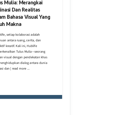
us Mulia: Merangkai
inasi Dan Realitas
am Bahasa Visual Yang
uh Makna
life, setiap kolaborasi adalah
uan antara ruang, cerita, dan
tif kreatif. Kali ini, Hublife
rkenalkan Tulus Mulia—seorang
an visual dengan pendekatan khas
menghidupkan dialog antara dunia
asi dan | read more ...